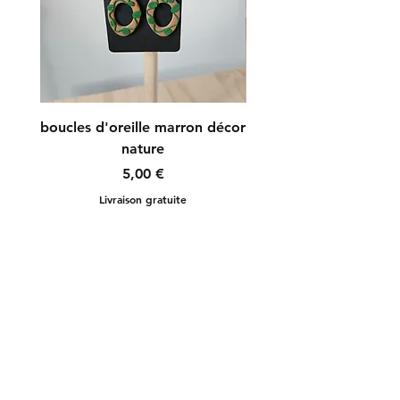
boucles d'oreille marron décor
boucles d'oreille r
nature
Prix
5,00 €
Livraison gratuite