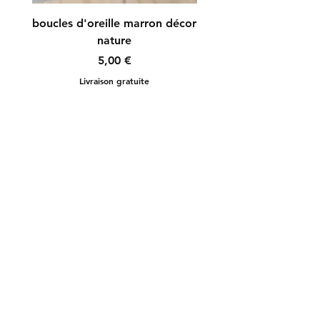
boucles d'oreille marron décor
boucles d'oreille r
nature
Prix
5,00 €
Livraison gratuite