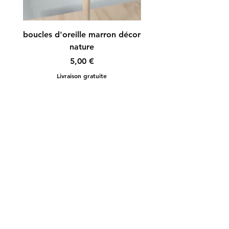
boucles d'oreille marron décor
boucles d'oreille r
nature
Prix
5,00 €
Livraison gratuite