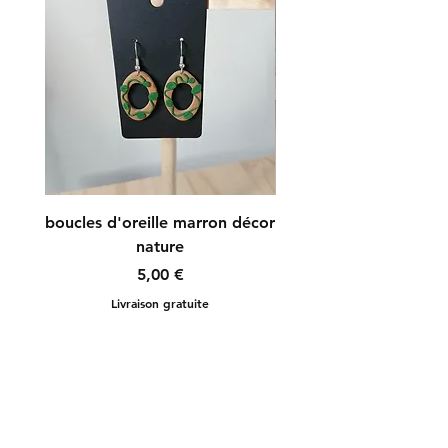
boucles d'oreille marron décor
boucles d'oreille r
nature
Prix
5,00 €
Livraison gratuite