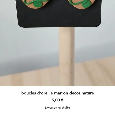
Aperçu rapide
boucles d'oreille marron décor nature
Prix
5,00 €
Livraison gratuite