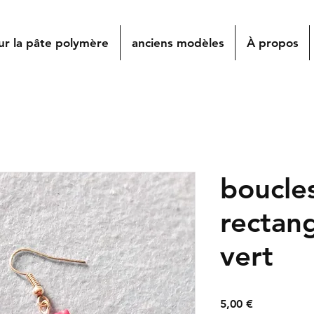
ur la pâte polymère
anciens modèles
À propos
boucles
rectang
vert
Prix
5,00 €