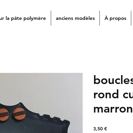
ur la pâte polymère
anciens modèles
À propos
boucles
rond cu
marron
Prix
3,50 €