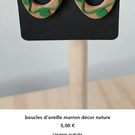
Aperçu rapide
boucles d'oreille marron décor nature
Prix
5,00 €
Livraison gratuite