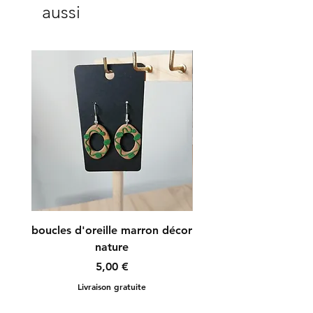
aussi
boucles d'oreille marron décor
boucles d'oreille r
nature
Prix
5,00 €
Livraison gratuite