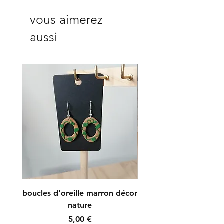
vous aimerez
aussi
boucles d'oreille marron décor
boucles d'oreille r
nature
Prix
5,00 €