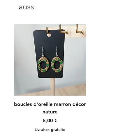
aussi
boucles d'oreille marron décor
boucles d'oreille r
nature
Prix
5,00 €
Livraison gratuite